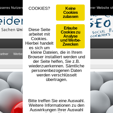
sseres Nutzererlebnis zu bieten. Durch die Nutzung unserer Website 
COOKIES?
Keine
Cookies
zulassen
Erlaube
Diese Seite
Cookies zu
arbeitet mit
Analyse
Cookies.
und Werbe-
Hierbei handelt
Zwecken
es sich um
kleine Dateien, die in Ihrem
artner
Werbemittel
AGB
Impressum
Datenschutz
Browser installiert werden und
der Seite helfen, Sie z.B.
wiederzuerkennen. Sämtliche
personenbezogenen Daten
werden verschlüsselt
übertragen.
Bitte treffen Sie eine Auswahl.
Weitere Informationen zu den
Auswirkungen Ihrer Auswahl