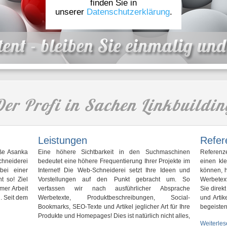
finden Sie in
unserer
Datenschutzerklärung
.
Der Profi in Sachen Linkbuildin
Leistungen
Refer
iße Asanka
Eine höhere Sichtbarkeit in den Suchmaschinen
Referenz
chneiderei
bedeutet eine höhere Frequentierung Ihrer Projekte im
einen kle
bei einer
Internet! Die Web-Schneiderei setzt Ihre Ideen und
können, h
t so! Ziel
Vorstellungen auf den Punkt gebracht um. So
Werbetext
mer Arbeit
verfassen wir nach ausführlicher Absprache
Sie direk
. Seit dem
Werbetexte, Produktbeschreibungen, Social-
und Artik
Bookmarks, SEO-Texte und Artikel jeglicher Art für Ihre
begeister
Produkte und Homepages! Dies ist natürlich nicht alles,
Weiterle