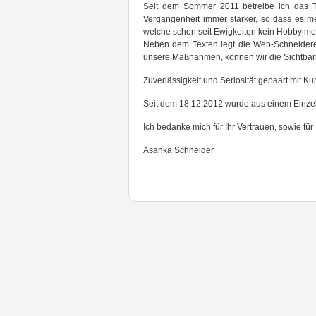
Seit dem Sommer 2011 betreibe ich das Te
Vergangenheit immer stärker, so dass es me
welche schon seit Ewigkeiten kein Hobby meh
Neben dem Texten legt die Web-Schneiderei 
unsere Maßnahmen, können wir die Sichtbarke
Zuverlässigkeit und Seriosität gepaart mit 
Seit dem 18.12.2012 wurde aus einem Einzel
Ich bedanke mich für Ihr Vertrauen, sowie fü
Asanka Schneider