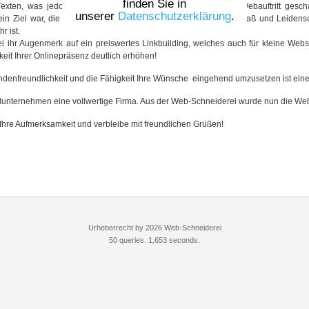
finden Sie in
xten, was jedoch gerade zu Beginn meiner Tätigkeit ohne Webauftritt geschah
unserer
Datenschutzerklärung
.
in Ziel war, die Web-Schneiderei.de ins Leben zu rufen. Mit Spaß und Leidensch
r ist.
ihr Augenmerk auf ein preiswertes Linkbuilding, welches auch für kleine Websei
it Ihrer Onlinepräsenz deutlich erhöhen!
Kundenfreundlichkeit und die Fähigkeit Ihre Wünsche eingehend umzusetzen ist ein
unternehmen eine vollwertige Firma. Aus der Web-Schneiderei wurde nun die Web-
r Ihre Aufmerksamkeit und verbleibe mit freundlichen Grüßen!
Urheberrecht by 2026 Web-Schneiderei
50 queries. 1,653 seconds.