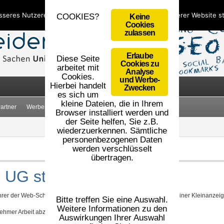
sseres Nutzererlebnis zu bieten. Durch die Nutzung unserer Website 
COOKIES?
Keine
Cookies
zulassen
Erlaube
Diese Seite
Cookies zu
arbeitet mit
Analyse
Cookies.
und Werbe-
Hierbei handelt
Zwecken
es sich um
kleine Dateien, die in Ihrem
artner
Werbemittel
AGB
Impressum
Datenschutz
Browser installiert werden und
der Seite helfen, Sie z.B.
wiederzuerkennen. Sämtliche
personenbezogenen Daten
werden verschlüsselt
übertragen.
UG stellt sich vor!
rer der Web-Schneiderei UG und wohne in Berlin. Klingt wie bei einer Kleinanzeige
Bitte treffen Sie eine Auswahl.
Weitere Informationen zu den
rnehmer Arbeit abzunehmen und Ihre Ideen zu verwirklichen.
Auswirkungen Ihrer Auswahl