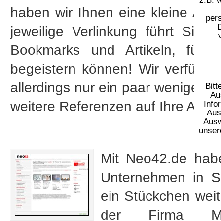
z.B. 
haben wir Ihnen eine kleine Ausw
per
jeweilige Verlinkung führt Sie d
Bookmarks und Artikeln, für
begeistern können! Wir verfüge
allerdings nur ein paar wenige hie
Bitt
Au
weitere Referenzen auf Ihre Anfra
Info
Aus
Ausw
unser
Mit Neo42.de hab
Unternehmen in Sa
ein Stückchen weit
der Firma Ma