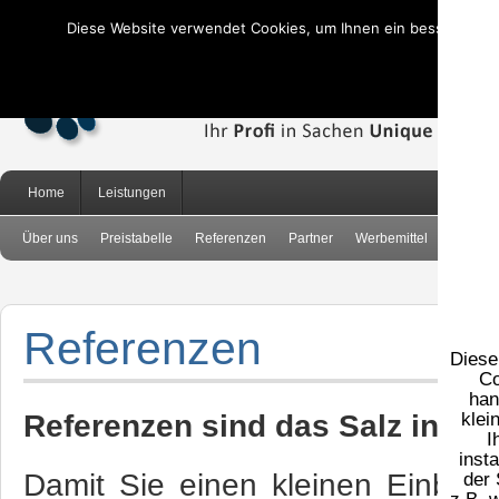
Diese Website verwendet Cookies, um Ihnen ein besseres Nut
Verwen
Home
Leistungen
Über uns
Preistabelle
Referenzen
Partner
Werbemittel
AGB
Referenzen
Diese 
Co
han
Referenzen sind das Salz in de
klei
I
inst
Damit Sie einen kleinen Einblic
der 