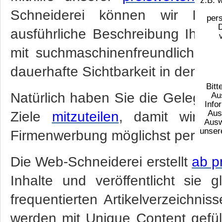
z.B. 
Schneiderei können wir Ihr
per
ausführliche Beschreibung Ihrer 
mit suchmaschinenfreundlichen
dauerhafte Sichtbarkeit in den S
Bitt
Natürlich haben Sie die Gelegen
Au
Info
Aus
Ziele
mitzuteilen
, damit wir Ih
Ausw
unser
Firmenwerbung möglichst perfekt
Die Web-Schneiderei erstellt
ab p
Inhalte und veröffentlicht sie 
frequentierten Artikelverzeichnis
werden mit Unique Content gefüll