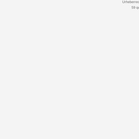
Urheberrec
59 q