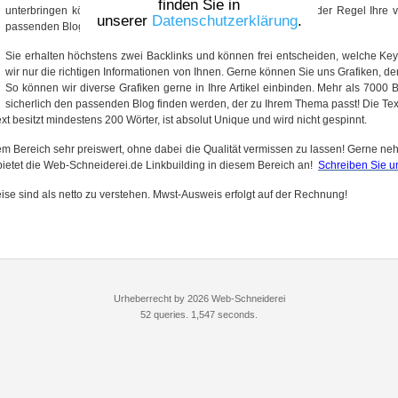
finden Sie in
unterbringen können! Der Vorteil dieser Sache ist, dass wir in der Regel Ihre 
unserer
Datenschutzerklärung
.
passenden Blogs unterbringen können.
Sie erhalten höchstens zwei Backlinks und können frei entscheiden, welche Ke
wir nur die richtigen Informationen von Ihnen. Gerne können Sie uns Grafiken, de
So können wir diverse Grafiken gerne in Ihre Artikel einbinden. Mehr als 7000 
sicherlich den passenden Blog finden werden, der zu Ihrem Thema passt! Die Texte
ext besitzt mindestens 200 Wörter, ist absolut Unique und wird nicht gespinnt.
em Bereich sehr preiswert, ohne dabei die Qualität vermissen zu lassen! Gerne ne
ietet die Web-Schneiderei.de Linkbuilding in diesem Bereich an!
Schreiben Sie u
ise sind als netto zu verstehen. Mwst-Ausweis erfolgt auf der Rechnung!
Urheberrecht by 2026 Web-Schneiderei
52 queries. 1,547 seconds.