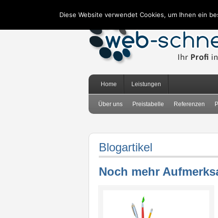
Diese Website verwendet Cookies, um Ihnen ein be
Home
Leistungen
Über uns
Preistabelle
Referenzen
P
Blogartikel
Noch mehr Aufmerksam