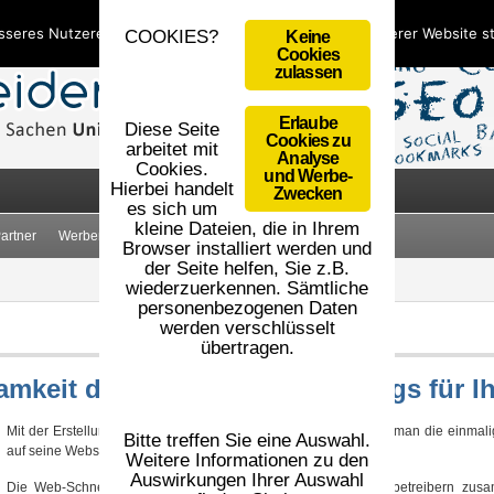
sseres Nutzererlebnis zu bieten. Durch die Nutzung unserer Website 
COOKIES?
Keine
Cookies
zulassen
Erlaube
Diese Seite
Cookies zu
arbeitet mit
Analyse
Cookies.
und Werbe-
Hierbei handelt
Zwecken
es sich um
kleine Dateien, die in Ihrem
artner
Werbemittel
AGB
Impressum
Datenschutz
Browser installiert werden und
der Seite helfen, Sie z.B.
wiederzuerkennen. Sämtliche
personenbezogenen Daten
werden verschlüsselt
übertragen.
keit durch mehr als 7000 Blogs für Ih
Mit der Erstellung von Blogartikeln auf ausgewählten Blogs hat man die einmal
Bitte treffen Sie eine Auswahl.
auf seine Webseite lenken zu können!
Weitere Informationen zu den
Auswirkungen Ihrer Auswahl
Die Web-Schneiderei.de arbeitet mit einigen exklusiven Blogbetreibern zusa