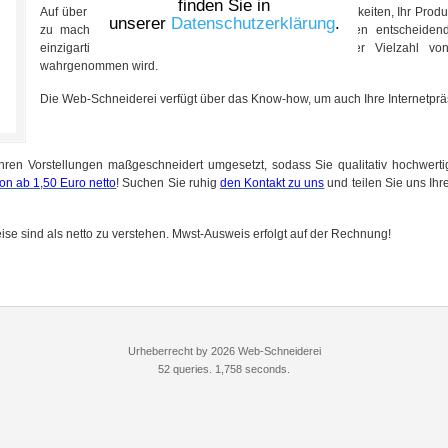
finden Sie in
Auf über 200 Verzeichnissen haben wir vielfältige Möglichkeiten, Ihr Pro
unserer
Datenschutzerklärung
.
zu machen und die Sichtbarkeit in den Suchmaschinen entscheiden
einzigartigen Beschreibungen rechnen, die von einer Vielzahl vo
wahrgenommen wird.
Die Web-Schneiderei verfügt über das Know-how, um auch Ihre Internetpr
ren Vorstellungen maßgeschneidert umgesetzt, sodass Sie qualitativ hochwerti
on ab 1,50 Euro netto
! Suchen Sie ruhig
den Kontakt zu uns
und teilen Sie uns Ihre
ise sind als netto zu verstehen. Mwst-Ausweis erfolgt auf der Rechnung!
Urheberrecht by 2026 Web-Schneiderei
52 queries. 1,758 seconds.