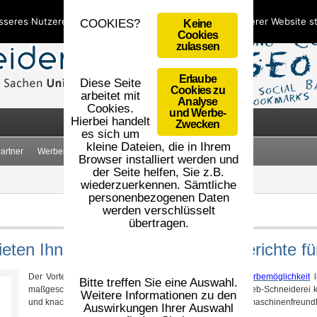
sseres Nutzererlebnis zu bieten. Durch die Nutzung unserer Website 
COOKIES?
Keine
Cookies
zulassen
Erlaube
Diese Seite
Cookies zu
arbeitet mit
Analyse
Cookies.
und Werbe-
Hierbei handelt
Zwecken
es sich um
kleine Dateien, die in Ihrem
artner
Werbemittel
AGB
Impressum
Datenschutz
Browser installiert werden und
der Seite helfen, Sie z.B.
wiederzuerkennen. Sämtliche
personenbezogenen Daten
werden verschlüsselt
übertragen.
eten Ihnen hochqualitative Kurzberichte fü
Der Vorteil einer solchen effektiven und
preiswerten Werbemöglichkeit
l
Bitte treffen Sie eine Auswahl.
maßgeschneidert verfasst wurde. So ist es für unsere Web-Schneiderei 
Weitere Informationen zu den
und knackig auf den Punkt zu bringen und sie dabei suchmaschinenfreundli
Auswirkungen Ihrer Auswahl