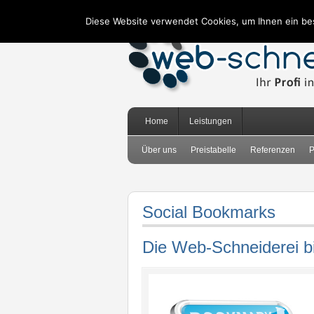
Diese Website verwendet Cookies, um Ihnen ein be
Home
Leistungen
Über uns
Preistabelle
Referenzen
P
Social Bookmarks
Die Web-Schneiderei bi