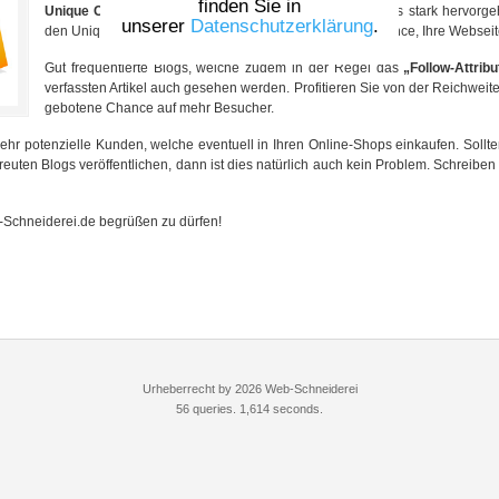
finden Sie in
Unique Content
an, sodass die Exklusivität ihres Produkts stark hervorg
unserer
Datenschutzerklärung
.
den Unique Texten verankern können, haben Sie die Chance, Ihre Webseite
Gut frequentierte Blogs, welche zudem in der Regel das
„Follow-Attribu
verfassten Artikel auch gesehen werden. Profitieren Sie von der Reichweite
gebotene Chance auf mehr Besucher.
hr potenzielle Kunden, welche eventuell in Ihren Online-Shops einkaufen. Sollt
euten Blogs veröffentlichen, dann ist dies natürlich auch kein Problem. Schreiben
-Schneiderei.de begrüßen zu dürfen!
Urheberrecht by 2026 Web-Schneiderei
56 queries. 1,614 seconds.