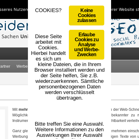
sseres Nutzererlebnis zu bieten. Durch die Nutzung unserer Website 
COOKIES?
Keine
Cookies
zulassen
Erlaube
Diese Seite
Cookies zu
arbeitet mit
Analyse
Cookies.
und Werbe-
Hierbei handelt
Zwecken
es sich um
kleine Dateien, die in Ihrem
artner
Werbemittel
AGB
Impressum
Datenschutz
Browser installiert werden und
der Seite helfen, Sie z.B.
wiederzuerkennen. Sämtliche
personenbezogenen Daten
werden verschlüsselt
übertragen.
Mit
mehr als 7000 verschiedenen Blogs
verfügen wir von der Web-Schnei
Möglichkeiten, um Ihre Webseiten und Unternehmen bekannter zu ma
Instrument, um seine Seiten unter Google und Co mehr Sichtbarkeit verlei
Bitte treffen Sie eine Auswahl.
Weitere Informationen zu den
Ganz gleich, welches Thema Ihre Webseite oder Ihr Unternehmen einschl
Auswirkungen Ihrer Auswahl
Werbung. Natürlich haben Sie die Möglichkeit, die jeweiligen Texte von u