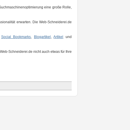
e Suchmaschinenoptimierung eine große Rolle,
ssionalität erwarten. Die Web-Schneiderei.de
,
Social Bookmarks
,
Blogartikel
,
Artikel
und
e Web-Schneiderei.de nicht auch etwas für Ihre