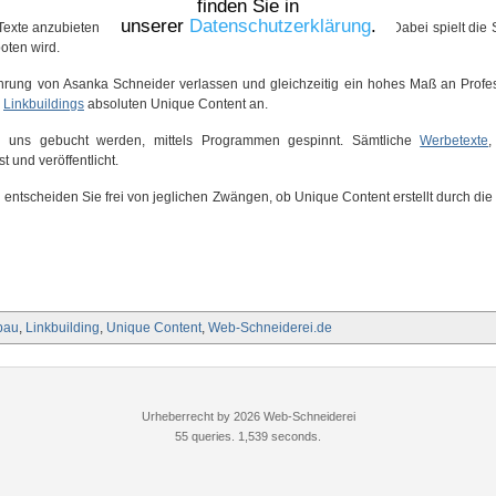
finden Sie in
unserer
Datenschutzerklärung
.
e Texte anzubieten, welche von einem Fachmann verfasst wurden. Dabei spielt di
oten wird.
fahrung von Asanka Schneider verlassen und gleichzeitig ein hohes Maß an Profe
s
Linkbuildings
absoluten Unique Content an.
ei uns gebucht werden, mittels Programmen gespinnt. Sämtliche
Werbetexte
 und veröffentlicht.
nd entscheiden Sie frei von jeglichen Zwängen, ob Unique Content erstellt durch di
bau
,
Linkbuilding
,
Unique Content
,
Web-Schneiderei.de
Urheberrecht by 2026 Web-Schneiderei
55 queries. 1,539 seconds.