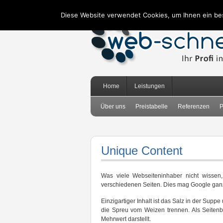
Diese Website verwendet Cookies, um Ihnen ein be
Home
Leistungen
Über uns
Preistabelle
Referenzen
P
Unique Content
Was viele Webseiteninhaber nicht wissen, 
verschiedenen Seiten. Dies mag Google ganz 
Einzigartiger Inhalt ist das Salz in der Su
die Spreu vom Weizen trennen. Als Seitenb
Mehrwert darstellt.