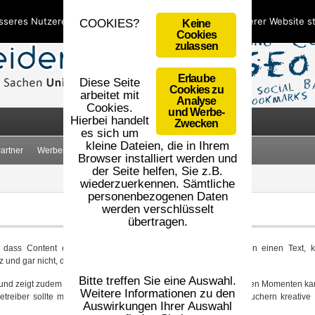
sseres Nutzererlebnis zu bieten. Durch die Nutzung unserer Website 
COOKIES?
Keine
Cookies
zulassen
Erlaube
Diese Seite
Cookies zu
arbeitet mit
Analyse
Cookies.
und Werbe-
Hierbei handelt
Zwecken
es sich um
kleine Dateien, die in Ihrem
artner
Werbemittel
AGB
Impressum
Datenschutz
Browser installiert werden und
der Seite helfen, Sie z.B.
wiederzuerkennen. Sämtliche
personenbezogenen Daten
werden verschlüsselt
übertragen.
dass Content etwas wahnsinnig Wichtiges ist. Einige erstellen einen Text, k
und gar nicht, daher sollte man stets auf Unique Content achten.
Bitte treffen Sie eine Auswahl.
ppe und zeigt zudem auch die Intentionen eines Webmasters. In solchen Momenten k
Weitere Informationen zu den
etreiber sollte man absolut bestrebt sein, dass man seinen Besuchern kreative
Auswirkungen Ihrer Auswahl